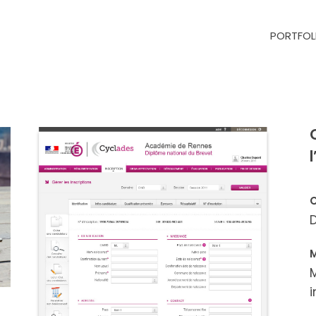
PORTFOL
M
i